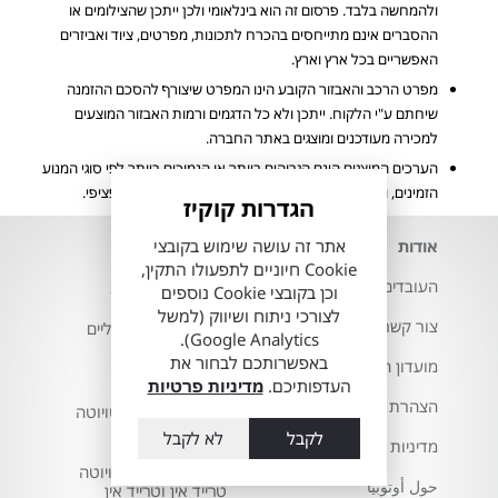
ולהמחשה בלבד. פרסום זה הוא בינלאומי ולכן ייתכן שהצילומים או
ההסברים אינם מתייחסים בהכרח לתכונות, מפרטים, ציוד ואביזרים
האפשריים בכל ארץ וארץ.
מפרט הרכב והאבזור הקובע הינו המפרט שיצורף להסכם ההזמנה
שיחתם ע"י הלקוח. ייתכן ולא כל הדגמים ורמות האבזור המוצעים
למכירה מעודכנים ומוצגים באתר החברה.
הערכים המוצגים הינם הגבוהים ביותר או הנמוכים ביותר לפי סוגי המנוע
הזמינים, ואינם מייצגים בהכרח שילוב מאפיינים של רכב ספציפי.
הגדרות קוקיז
אתר זה עושה שימוש בקובצי
אודות
השירותים שלנו
Cookie חיוניים לתפעולו התקין,
העובדים שלנו
דגמי טויוטה 2026
וכן בקובצי Cookie נוספים
לצורכי ניתוח ושיווק (למשל
צור קשר
רכבי טויוטה חשמליים
Google Analytics).
באפשרותכם לבחור את
מועדון הלקוחות
ווי גרירה לטויוטה
העדפותיכם.
מדיניות פרטיות
הצהרת נגישות
חלפים מקוריים לטויוטה
שלך
לקבל
לא לקבל
מדיניות פרטיות
טויוטה סלקט - טויוטה
حول أوتوبيا
טרייד אין וטרייד אין