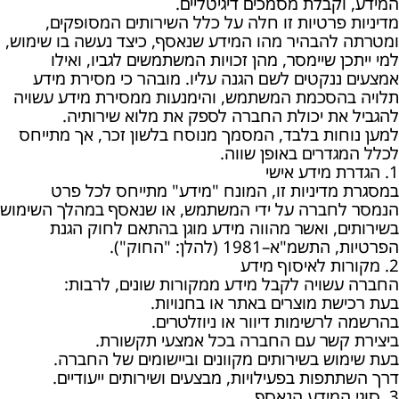
המידע, וקבלת מסמכים דיגיטליים.
מדיניות פרטיות זו חלה על כלל השירותים המסופקים,
ומטרתה להבהיר מהו המידע שנאסף, כיצד נעשה בו שימוש,
למי ייתכן שיימסר, מהן זכויות המשתמשים לגביו, ואילו
אמצעים ננקטים לשם הגנה עליו. מובהר כי מסירת מידע
תלויה בהסכמת המשתמש, והימנעות ממסירת מידע עשויה
להגביל את יכולת החברה לספק את מלוא שירותיה.
למען נוחות בלבד, המסמך מנוסח בלשון זכר, אך מתייחס
לכלל המגדרים באופן שווה.
1. הגדרת מידע אישי
במסגרת מדיניות זו, המונח "מידע" מתייחס לכל פרט
הנמסר לחברה על ידי המשתמש, או שנאסף במהלך השימוש
בשירותים, ואשר מהווה מידע מוגן בהתאם לחוק הגנת
הפרטיות, התשמ"א–1981 (להלן: "החוק").
2. מקורות לאיסוף מידע
החברה עשויה לקבל מידע ממקורות שונים, לרבות:
בעת רכישת מוצרים באתר או בחנויות.
בהרשמה לרשימות דיוור או ניוזלטרים.
ביצירת קשר עם החברה בכל אמצעי תקשורת.
בעת שימוש בשירותים מקוונים וביישומים של החברה.
דרך השתתפות בפעילויות, מבצעים ושירותים ייעודיים.
3. סוגי המידע הנאסף