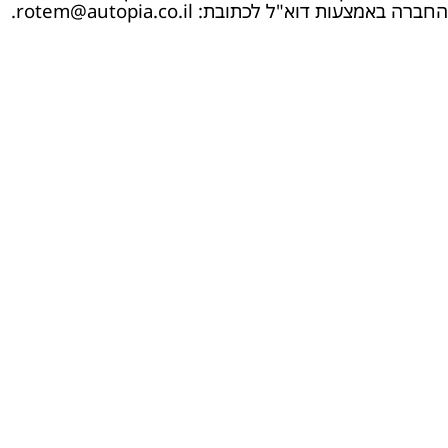
החברה באמצעות דוא"ל לכתובת: rotem@autopia.co.il.