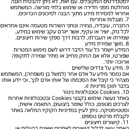
לסטנדרטים המקובלים. עם זאת, לא ניתן להבטיח הגנה
מוחלטת מפני חדירה או שימוש בלתי מורשה. המשתמש
אחראי למסירת מידע מתוך הבנה לסיכונים הכרוכים.
7. מגבלות אחריות
החברה, עובדיה, נציגיה ונותני השירות מטעמה אינם אחראים
לכל נזק, ישיר או עקיף, אשר ייגרם עקב שימוש במידע,
שמירתו או העברתו, לרבות דרך ספקי שירות חיצוניים.
8. משך שמירת מידע
המידע יישמר כל עוד הדבר דרוש לשם מימוש המטרות
שפורטו, אלא אם החוק מחייב או מתיר שמירה לתקופה
ארוכה יותר.
9. מידע על צדדים שלישיים
אם נמסר מידע על אדם אחר (למשל בן משפחה), המשתמש
מצהיר כי קיבל את הסכמתו של אותו אדם לכך, וכי יידע אותו
בדבר תוכן מדיניות זו.
10. Cookies וטכנולוגיות ניטור
באתר נעשה שימוש בקבצי Cookies ובטכנולוגיות אחרות
לצרכים מגוונים, כולל שיפור ביצועים, התאמה אישית,
וסטטיסטיקה. ניתן לעיין במדיניות הקוקיז המלאה באתר
לקבלת פרטים נוספים.
11. קישורים חיצוניים
האתר עשוי לכלול קישורים לאתרים שאינם בבעלות או