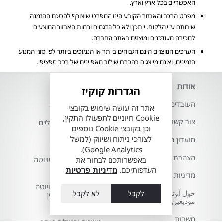
האפשריים בכל ארץ וארץ.
מפרט הרכב והאבזור הקובע הינו המפרט שיצורף להסכם ההזמנה
שיחתם ע"י הלקוח. ייתכן ולא כל הדגמים ורמות האבזור המוצעים
למכירה מעודכנים ומוצגים באתר החברה.
הערכים המוצגים הינם הגבוהים ביותר או הנמוכים ביותר לפי סוגי המנוע
הזמינים, ואינם מייצגים בהכרח שילוב מאפיינים של רכב ספציפי.
אודות
השירותים שלנו
הגדרות קוקיז
העובדים שלנו
דגמי טויוטה 2026
אתר זה עושה שימוש בקובצי
Cookie חיוניים לתפעולו התקין,
צור קשר
רכבי טויוטה חשמליים
וכן בקובצי Cookie נוספים
לצורכי ניתוח ושיווק (למשל
מועדון הלקוחות
ווי גרירה לטויוטה
Google Analytics).
הצהרת נגישות
באפשרותכם לבחור את
חלפים מקוריים לטויוטה
שלך
העדפותיכם.
מדיניות פרטיות
מדיניות פרטיות
טויוטה סלקט - טויוטה
حول أوتوبيا
לקבל
לא לקבל
טרייד אין וטרייד אין
موديعين والقدس
טויוטה
משרות
טויוטה ירושלים מוסך