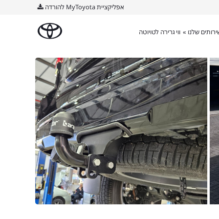
אפליקציית MyToyota להורדה
רותים שלנו »
ווי גרירה לטויוטה