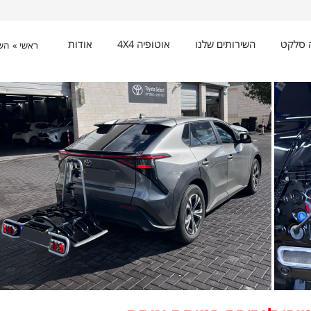
ה סלקט
השירותים שלנו
אוטופיה 4X4
אודות
ראשי »
השי