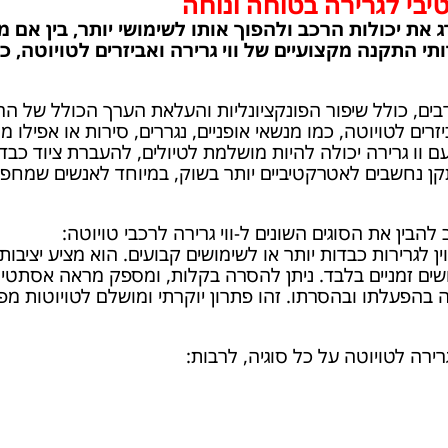
טיבי לגרירה בטוחה ונוחה
את יכולות הרכב ולהפוך אותו לשימושי יותר, בין אם מד
ותי התקנה מקצועיים של ווי גרירה ואביזרים לטויוטה,
בים, כולל שיפור הפונקציונליות והעלאת הערך הכולל של הרכ
זרים לטויוטה, כמו מנשאי אופניים, נגררים, סירות או אפילו 
וו גרירה יכולה להיות מושלמת לטיולים, להעברת ציוד כבד,
קן נחשבים לאטרקטיביים יותר בשוק, במיוחד לאנשים שמחפש
הבין את הסוגים השונים ל-ווי גרירה לרכבי טויוטה:
ן לגרירות כבדות יותר או לשימושים קבועים. הוא מציע יציבו
שים זמניים בלבד. ניתן להסרה בקלות, ומספק מראה אסתטי 
הפעלתו ובהסרתו. זהו פתרון יוקרתי ומושלם לטויוטות מפו
רירה לטויוטה על כל סוגיה, לרבות: