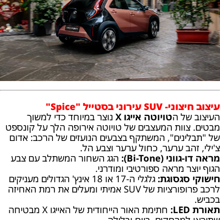
עיצוב חיצוני- SUV עירוני בסטייל "Spice"
העיצוב של ה
טויוטה אייגו X
נוצר במיוחד כדי למשוך
מבטים. צוות המעצבים של טויוטה אירופה הלך על קונספט
של "תבלינים", המשתקף בצבעים הנועזים של הרכב: אדום
צ'ילי, זהב ערער, כחול ערער וצבע הל.
מראה דו-גווני (Bi-Tone):
הגג השחור המשתלב עם צבע
הגוף יוצר מראה ספורטיבי ומודרני.
חישוקי סגסוגת:
גלגלי ה-17 או 18 אינץ' הגדולים מעניקים
לרכב פרופורציות של SUV אמיתי ומעלים את רמת האחיזה
בכביש.
תאורת LED:
חתימת האור הייחודית של האייגו X מבטיחה
שתיראו למרחקים, ביום ובלילה.