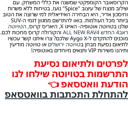
הקרוסאובר הקומפקטי שמשנה את כללי המשחק. עם
שילוב מנצח של עיצוב "Spice" נועז, בטיחות ללא פשרות
וחיסכון אדיר, היא הבחירה האידיאלית למי שרוצה את הטוב
ביותר מכל העולמות. בואו להתרשם ממגוון דגמי ה-SUV
שלנו בטויוטה אוטופיה- האייגו X, היאריס קרוס,
הטויוטה
ראב4 החדש ALL NEW RAV4
והקורולה קרוס מחכות לכם.
מוכנים להתקדם ל-Aygo X שלכם? צרו איתנו קשר עכשיו
לתיאום נסיעת מבחן ב
טויוטה ירושלים
או טויוטה מודיעין
ותיהנו משירות VIP ותנאים מיוחדים באוטופיה!
לפרטים ולתיאום נסיעת
התרשמות בטויוטה שילחו לנו
הודעת וואטסאפ 👈
להתחלת התכתבות בוואטסאפ