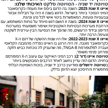
טויוטה יד שניה - הטויוטה סלקט
האיכותי שלנו:
אייגו X שנת 2025:
השנה בה הדגם ביסס את מעמדו כקרוסאובר
המיני הנמכר ביותר בישראל. הדגש בשנה זו היה על חבילות אבזור
צבעוניות ונועזות, המאפשרות ביטוי אישי לכל נהג ונהגת.
אייגו X שנת 2024:
בשנה זו הושם דגש מיוחד על נוחות המשתמש, עם
הרחבת מערכות הבטיחות האקטיביות ושיפור משמעותי במערכות
הדיפון ובידוד הרעשים, מה שהפך את הנסיעה הבין-עירונית לשקטה
ונעימה הרבה יותר.
אייגו X שנת 2022-2023:
אלו היו שנות ההשקה של דגם ה-X
כקרוסאובר מוגבה. זה היה הרגע בו האייגו נפרדה מהמבנה הקלאסי
ועברה לפלטפורמת TNGA-B, מה שהעניק לה נוכחות כביש חזקה
ומרחב פנימי משופר.
טויוטה אייגו (דור 2):
רכב המיני האייקוני עם עיצוב ה-X המפורסם
בחזית. הדגם הזה עדיין נחשב לאחד הרכבים המבוקשים ביותר
ב
טויוטה ירושלים
ומודיעין כרכב יד שניה, בזכות האמינות הבלתי
מתפשרת והחיסכון יוצא הדופן בדלק.