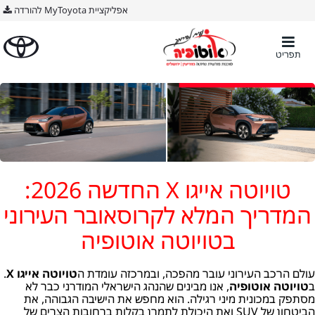
BODY ימין
אפליקציית MyToyota להורדה
תפריט
טויוטה אייגו X החדשה 2026:
המדריך המלא לקרוסאובר העירוני
בטויוטה אוטופיה
עולם הרכב העירוני עובר מהפכה, ובמרכזה עומדת ה
טויוטה אייגו X
.
ב
טויוטה אוטופיה
, אנו מבינים שהנהג הישראלי המודרני כבר לא
מסתפק במכונית מיני רגילה. הוא מחפש את הישיבה הגבוהה, את
הביטחון של SUV ואת היכולת לתמרן בקלות ברחובות הצרים של