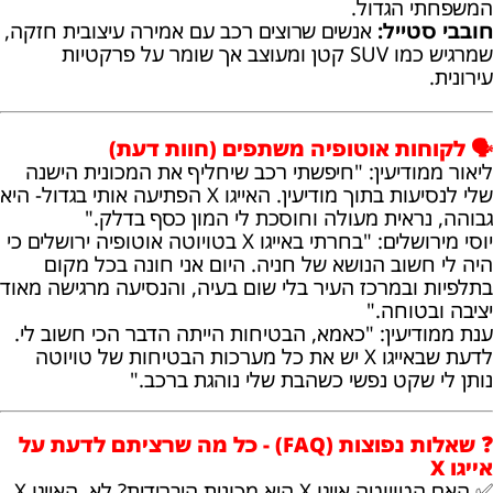
המשפחתי הגדול.
חובבי סטייל:
אנשים שרוצים רכב עם אמירה עיצובית חזקה,
שמרגיש כמו SUV קטן ומעוצב אך שומר על פרקטיות
עירונית.
🗣️ לקוחות אוטופיה משתפים (חוות דעת)
ליאור ממודיעין: "חיפשתי רכב שיחליף את המכונית הישנה
שלי לנסיעות בתוך מודיעין. האייגו X הפתיעה אותי בגדול- היא
גבוהה, נראית מעולה וחוסכת לי המון כסף בדלק."
יוסי מירושלים: "בחרתי באייגו X בטויוטה אוטופיה ירושלים כי
היה לי חשוב הנושא של חניה. היום אני חונה בכל מקום
בתלפיות ובמרכז העיר בלי שום בעיה, והנסיעה מרגישה מאוד
יציבה ובטוחה."
ענת ממודיעין: "כאמא, הבטיחות הייתה הדבר הכי חשוב לי.
לדעת שבאייגו X יש את כל מערכות הבטיחות של טויוטה
נותן לי שקט נפשי כשהבת שלי נוהגת ברכב."
❓ שאלות נפוצות (FAQ) - כל מה שרציתם לדעת על
אייגו X
✅ האם הטויוטה אייגו X היא מכונית היברידית? לא, האייגו X