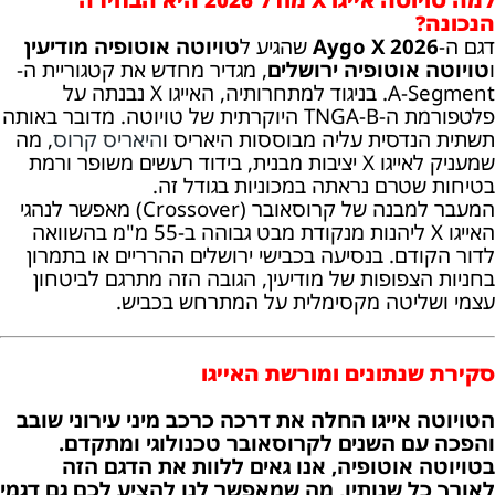
הנכונה?
דגם ה-
Aygo X 2026
שהגיע ל
טויוטה אוטופיה מודיעין
ו
טויוטה אוטופיה ירושלים
, מגדיר מחדש את קטגוריית ה-
A-Segment. בניגוד למתחרותיה, האייגו X נבנתה על
פלטפורמת ה-TNGA-B היוקרתית של טויוטה. מדובר באותה
תשתית הנדסית עליה מבוססות היאריס ו
היאריס קרוס
, מה
שמעניק לאייגו X יציבות מבנית, בידוד רעשים משופר ורמת
בטיחות שטרם נראתה במכוניות בגודל זה.
המעבר למבנה של קרוסאובר (Crossover) מאפשר לנהגי
האייגו X ליהנות מנקודת מבט גבוהה ב-55 מ"מ בהשוואה
לדור הקודם. בנסיעה בכבישי ירושלים ההרריים או בתמרון
בחניות הצפופות של מודיעין, הגובה הזה מתרגם לביטחון
עצמי ושליטה מקסימלית על המתרחש בכביש.
סקירת שנתונים ומורשת האייגו
הטויוטה אייגו החלה את דרכה כרכב מיני עירוני שובב
והפכה עם השנים לקרוסאובר טכנולוגי ומתקדם.
בטויוטה אוטופיה, אנו גאים ללוות את הדגם הזה
לאורך כל שנותיו, מה שמאפשר לנו להציע לכם גם דגמי