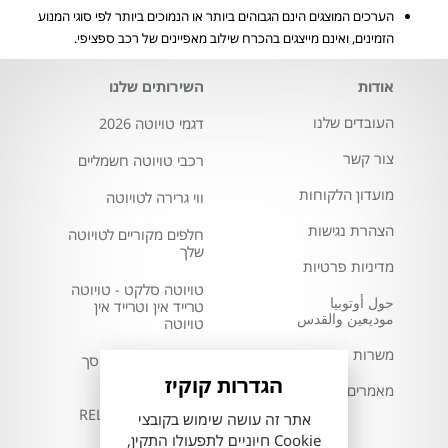
הערכים המוצגים הינם הגבוהים ביותר או הנמוכים ביותר לפי סוגי המנוע
הזמינים, ואינם מייצגים בהכרח שילוב מאפיינים של רכב ספציפי.
אודות
השירותים שלנו
העובדים שלנו
דגמי טויוטה 2026
צור קשר
רכבי טויוטה חשמליים
מועדון הלקוחות
ווי גרירה לטויוטה
הצהרת נגישות
חלפים מקוריים לטויוטה
שלך
מדיניות פרטיות
טויוטה סלקט - טויוטה
حول أوتوبيا
טרייד אין וטרייד אין
موديعين والقدس
טויוטה
משרות
טויוטה ירושלים מוסך
טויוטה
הגדרות קוקיז
מאמרים
שירות טויוטה RELAX
אתר זה עושה שימוש בקובצי
Cookie חיוניים לתפעולו התקין,