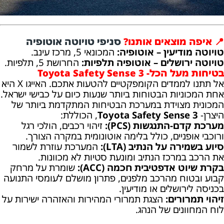
📍 איפה מוצאים אותנו?
סניפי טויוטה אוטופיה
טויוטה מודיעין – אוטופיה:
המכונאי 5, מרכז עינב.
טויוטה ירושלים – אוטופיה תלפיות:
החרושת 5, תלפיות.
בטיחות מעל הכל- Toyota Safety Sense 3
אל תתנו לממדים הקומפקטיים להטעות אתכם. האייגו X היא
אחת המכוניות הבטוחות ביותר שנעות כיום על כבישי ישראל.
המכונית מצוידת במערכת הבטיחות המתקדמת ביותר של
היצרן-
Toyota Safety Sense 3
, הכוללת:
מערכת קדם-התנגשות (PCS):
זיהוי רכבים, הולכי רגל
ורוכבי אופניים, כולל בלימה אוטונומית במקרה הצורך.
סיוע בשמירה על הנתיב (LTA):
המערכת עוזרת לשמור
את הרכב במרכז הנתיב ומונעת סטיות לא מכוונות.
בקרת שיוט אדפטיבית חכמה (ACC):
שומרת על מרחק
קבוע ובטוח מהרכב מלפנים, פתרון מושלם לעומסי התנועה
בכניסה לירושלים או מודיעין.
זיהוי תמרורים:
הצגת תמרורי המהירות והאזהרה ישירות על
לוח המחוונים של הנהג.