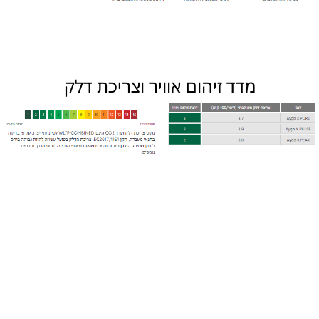
מדד זיהום אוויר וצריכת דלק