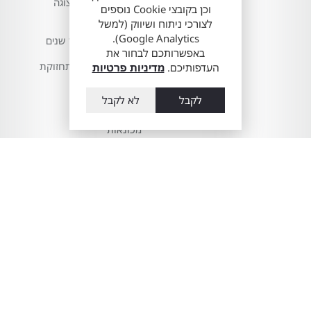
טויוטה- אולם התצוגה
וכן בקובצי Cookie נוספים
הווירטואלי
לצורכי ניתוח ושיווק (למשל
Google Analytics).
אוטופיה חוגגת 10 שנים
באפשרותכם לבחור את
טיפים והמלצות לתחזוקת
העדפותיכם.
מדיניות פרטיות
הרכב שלך
לקבל
לא לקבל
פחחות וצבע
מכונאות
חשמל, מיזוג
ודיאגנוסטיקה
צמיגים וכיוון פרונט
אוטופיה 4X4 שיפורים
לשטח
טיפולים לטויוטה במוסך
טויוטה
ביטוח לטויוטה שלך