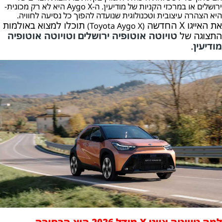
ירושלים או במרכזי הקניות של מודיעין. ה-Aygo X היא לא רק מכונית-
היא הצהרה עיצובית וטכנולוגית שנועדה להפוך כל נסיעה לחוויה.
את האייגו X החדשה
תוכלו למצוא באולמות
(Toyota Aygo X)
התצוגה של
טויוטה אוטופיה ירושלים
וט
ויוטה אוטופיה
מודיעין
.
למה טויוטה אייגו X מודל 2026 היא הבחירה