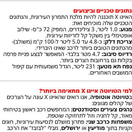
נתונים טכניים וביצועים
האייגו X תוכננה להיות מלכת התמרון העירונית, והנתונים
הטכניים שלה מוכיחים זאת:
מנוע:
1.0 ליטר, 3 צילינדרים, המפיק 72 כ"ס- שילוב
אופטימלי בין משקל קל לזריזות עירונית.
צריכת דלק:
כ-4.8 עד 5.0 ליטר ל-100 ק"מ (משולב)-
מהנתונים הטובים ביותר לרכב שאינו היברידי.
רדיוס סיבוב:
4.7 מטר בלבד- המאפשר לבצע פניית פרסה
בקלות גם ברחובות הצרים ביותר.
נפח תא מטען:
231 ליטר, הגדל משמעותית עם קיפול
המושבים האחוריים.
למי הטויוטה אייגו X מתאימה ביותר?
ב
טויוטה אוטופיה
, אנו רואים שהאייגו X עונה על הצרכים
של קהלים מגוונים:
נהגים צעירים וסטודנטים:
המחפשים רכב ראשון בטיחותי
מאוד, קל לחניה וזול לתחזוקה שוטפת.
משפחות כרכב שני:
פתרון מושלם לנסיעות עירוניות, חוגים
וקניות בתוך
מודיעין
או
ירושלים
, מבלי "לבזבז" את הרכב