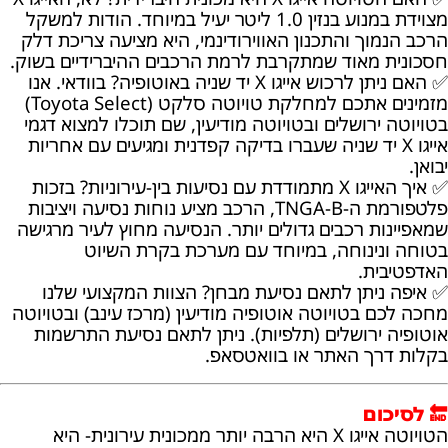
מצוידת במנוע בנזין 1.0 ליטר יעיל במיוחד. הודות למשקל
הרכב הנמוך והתכנון האווירודינמי, היא מציעה צריכת דלק
חסכונית מאוד שמתקרבת לרמת הרכבים ההיברידיים בשוק.
✅ האם ניתן לרכוש אייגו X יד שניה באוטופיה? בוודאי. אנו
מזמינים אתכם למחלקת טויוטה סלקט (Toyota Select)
בטויוטה ירושלים ובטויוטה מודיעין, שם תוכלו למצוא דגמי
אייגו X יד שניה שעברו בדיקה קפדנית ומגיעים עם אחריות
יבואן.
✅ איך האייגו X מתמודדת עם נסיעות בין-עירוניות? בזכות
פלטפורמת ה-TNGA-B, הרכב מציע נוחות נסיעה ויציבות
שמאפיינות רכבים גדולים יותר. הנסיעה מחוץ לעיר מרגישה
בטוחה ונינוחה, במיוחד עם מערכת בקרת השיוט
האדפטיבית.
✅ איפה ניתן לתאם נסיעת מבחן? הצוות המקצועי שלנו
מחכה לכם בטויוטה אוטופיה מודיעין (מרכז עינב) ובטויוטה
אוטופיה ירושלים (תלפיות). ניתן לתאם נסיעת התרשמות
בקלות דרך האתר או בוואטסאפ.
🔚 לסיכום
הטויוטה אייגו X היא הרבה יותר ממכונית עירונית- היא