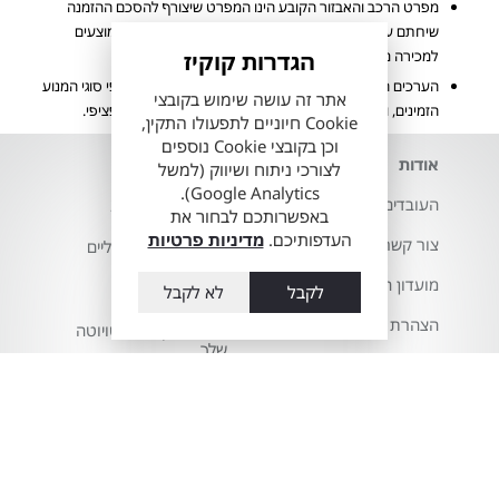
מפרט הרכב והאבזור הקובע הינו המפרט שיצורף להסכם ההזמנה
שיחתם ע"י הלקוח. ייתכן ולא כל הדגמים ורמות האבזור המוצעים
למכירה מעודכנים ומוצגים באתר החברה.
הגדרות קוקיז
הערכים המוצגים הינם הגבוהים ביותר או הנמוכים ביותר לפי סוגי המנוע
אתר זה עושה שימוש בקובצי
הזמינים, ואינם מייצגים בהכרח שילוב מאפיינים של רכב ספציפי.
Cookie חיוניים לתפעולו התקין,
וכן בקובצי Cookie נוספים
אודות
השירותים שלנו
לצורכי ניתוח ושיווק (למשל
Google Analytics).
העובדים שלנו
דגמי טויוטה 2026
באפשרותכם לבחור את
העדפותיכם.
מדיניות פרטיות
צור קשר
רכבי טויוטה חשמליים
מועדון הלקוחות
ווי גרירה לטויוטה
לקבל
לא לקבל
הצהרת נגישות
חלפים מקוריים לטויוטה
שלך
מדיניות פרטיות
טויוטה סלקט - טויוטה
حول أوتوبيا
טרייד אין וטרייד אין
موديعين والقدس
טויוטה
משרות
טויוטה ירושלים מוסך
טויוטה