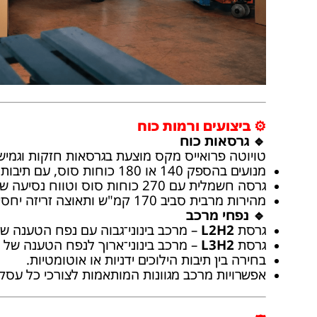
⚙️ ביצועים ורמות כוח
🔹 גרסאות כוח
טויוטה פרואייס מקס מוצעת בגרסאות חזקות וגמישו
מנועים בהספק 140 או 180 כוחות סוס, עם תיבות הילוכים אוטומטיות או ידניות.
גרסה חשמלית עם 270 כוחות סוס וטווח נסיעה של עד 420 ק"מ.
מהירות מרבית סביב 170 קמ"ש ותאוצה זריזה יחסית לקטגוריה.
🔹 נפחי מרכב
גרסת
L2H2
– מרכב בינוני־גבוה עם נפח הטענה של 12 מ"
גרסת
L3H2
– מרכב בינוני־ארוך לנפח הטענה של עד 17 מ
בחירה בין תיבות הילוכים ידניות או אוטומטיות.
אפשרויות מרכב מגוונות המותאמות לצורכי כל עסק