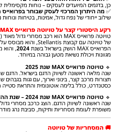
כן, בדגמים המיועדים לעסקים – נוחות מקסימלית 
✅
מה היתרון המרכזי לעסק שבוחר בפרואייס 
שילוב ייחודי של נפח גדול, אמינות, בטיחות ונוחות 
רקע היסטורי קצר על טויוטה פרואייס MAX
של
טויוטה
עם קבוצת Stellantis, והוא מבוסס על אותה פלטפורמה של מסחריות אירופאיות גדולות מוכרות בקטגוריה.
הפרואייס MAX הושק בישראל בשנת
2024
, והוא 
מגוונות ויכולת נשיאת מטען גבוהה במיוחד.
🔹
טויוטה פרואייס MAX שנת 2025
שנה מלאה ראשונה לשיווק הדגם בישראל. הדגם שווק
כסטנדרט, כולל בלימה אוטונומית והתראת סטייה מ
🔹
טויוטה פרואייס MAX שנת 2024 – שנת ההשקה בישראל
שנה ראשונה לשיווק הדגם. הוצג כרכב מסחרי גדול 
משופרת לעומת מסחריות ותיקות, סביבת נהג מודרני
🚚 המסחריות של טויוטה