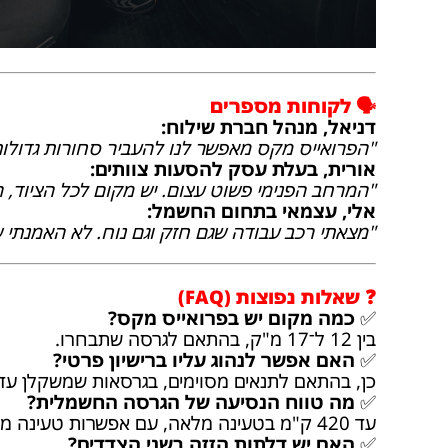
🗣️ לקוחות מספרים
דניאל, מנהל חברת שילוח:
"הפרואייס מקס מאפשר לנו להעביר סחורות גדולות ב
אורית, בעלת עסק להסעות צוותים:
"המרחב הפנימי פשוט עצום. יש מקום לכל הציוד, ה
אלי, עצמאי בתחום החשמל:
"מצאתי רכב עבודה שגם חזק וגם נוח. לא האמנתי ש
❓ שאלות נפוצות (FAQ)
✅
כמה מקום יש בפרואייס מקס?
בין 12 ל־17 מ"ק, בהתאם לגרסה שתבחרו.
✅
האם אפשר לנהוג עליו ברישיון פרטי?
כן, בהתאם לתנאים מסוימים, בגרסאות שמשקלן עד 3,510 ק"ג
✅
מה טווח הנסיעה של הגרסה החשמלית?
עד 420 ק"מ בטעינה מלאה, עם אפשרות טעינה מהירה.
✅
האם יש דלתות הזזה בשני הצדדים?