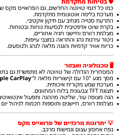
🛡️ בטיחות מתקדמת
כמו כל דגמי טויוטה החדשים, גם הפרואייס מקס 
מערכת בלימה אוטונומית מתקדמת.
התרעת סטייה מנתיב עם תיקון אקטיבי.
בקרת שיוט אדפטיבית לנסיעות נוחות ובטוחות.
מצלמת רוורס וחיישני חניה אחוריים.
ניטור עירנות נהג והתראה במצבי עייפות.
כריות אוויר קדמיות והגנה מלאה לנהג ולנוסעים.
🖥️ טכנולוגיה ואבזור
המסחרית הגדולה של טויוטה לא מתפשרת גם בתחו
מסך מגע "10 עם קישוריות מלאה ל־
ple CarPlay
מערכת שמע מקורית איכותית.
תצוגת TFT צבעונית בלוח המחוונים.
הגה מצופה עור, שליטה מההגה ותפעול אינטואיטיבי
מצלמת רוורס, חיישנים ותוספות חכמות לניהול יום 
💡 יתרונות מרכזיים של פרואייס מקס
נפח אחסון עצום וגמישות מרכב.