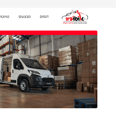
BODY ימין
דגמים
מבצעים
טויוט