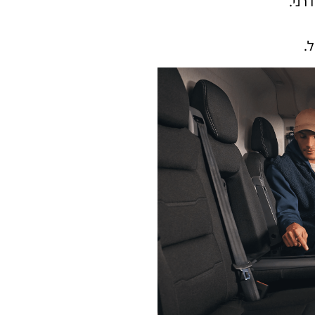
רני.
.