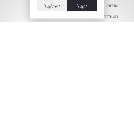
לקבל
לא לקבל
אודות
השירותים שלנו
העובדים שלנו
דגמי טויוטה 2026
צור קשר
רכבי טויוטה חשמליים
מועדון הלקוחות
ווי גרירה לטויוטה
הצהרת נגישות
חלפים מקוריים לטויוטה
שלך
מדיניות פרטיות
טויוטה סלקט - טויוטה
حول أوتوبيا
טרייד אין וטרייד אין
موديعين والقدس
טויוטה
משרות
טויוטה ירושלים מוסך
טויוטה
מאמרים
שירות טויוטה RELAX
טויוטה- אולם התצוגה
הווירטואלי
אוטופיה חוגגת 10 שנים