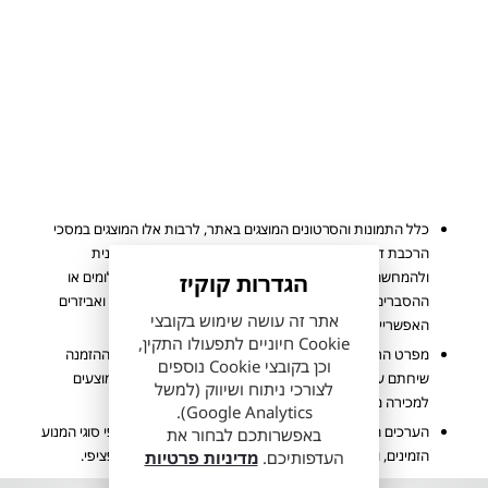
כלל התמונות והסרטונים המוצגים באתר, לרבות אלו המוצגים במסכי
הרכבת דגם בהתאמה אישית הינם לצרכי התרשמות ראשונית
ולהמחשה בלבד. פרסום זה הוא בינלאומי ולכן ייתכן שהצילומים או
הגדרות קוקיז
ההסברים אינם מתייחסים בהכרח לתכונות, מפרטים, ציוד ואביזרים
אתר זה עושה שימוש בקובצי
האפשריים בכל ארץ וארץ.
Cookie חיוניים לתפעולו התקין,
מפרט הרכב והאבזור הקובע הינו המפרט שיצורף להסכם ההזמנה
וכן בקובצי Cookie נוספים
שיחתם ע"י הלקוח. ייתכן ולא כל הדגמים ורמות האבזור המוצעים
לצורכי ניתוח ושיווק (למשל
למכירה מעודכנים ומוצגים באתר החברה.
Google Analytics).
הערכים המוצגים הינם הגבוהים ביותר או הנמוכים ביותר לפי סוגי המנוע
באפשרותכם לבחור את
הזמינים, ואינם מייצגים בהכרח שילוב מאפיינים של רכב ספציפי.
העדפותיכם.
מדיניות פרטיות