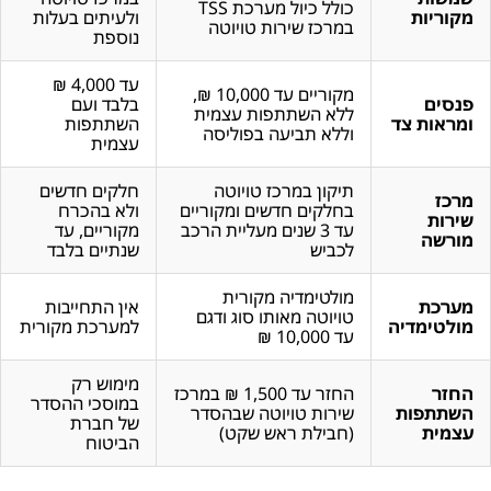
כולל כיול מערכת TSS
מקוריות
ולעיתים בעלות
במרכז שירות טויוטה
נוספת
עד 4,000 ₪
מקוריים עד 10,000 ₪,
פנסים
בלבד ועם
ללא השתתפות עצמית
ומראות צד
השתתפות
וללא תביעה בפוליסה
עצמית
תיקון במרכז טויוטה
חלקים חדשים
מרכז
בחלקים חדשים ומקוריים
ולא בהכרח
שירות
עד 3 שנים מעליית הרכב
מקוריים, עד
מורשה
לכביש
שנתיים בלבד
מולטימדיה מקורית
מערכת
אין התחייבות
טויוטה מאותו סוג ודגם
מולטימדיה
למערכת מקורית
עד 10,000 ₪
מימוש רק
החזר
החזר עד 1,500 ₪ במרכז
במוסכי ההסדר
השתתפות
שירות טויוטה שבהסדר
של חברת
עצמית
(חבילת ראש שקט)
הביטוח