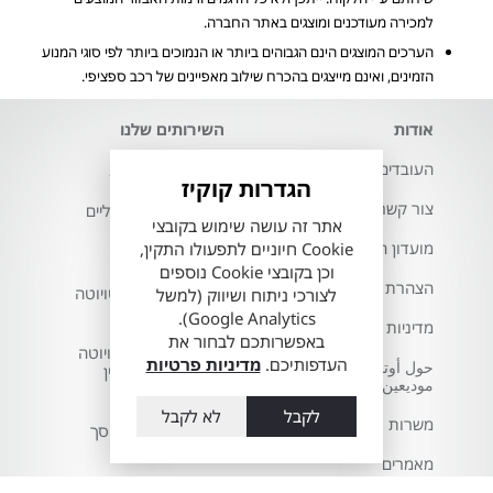
למכירה מעודכנים ומוצגים באתר החברה.
הערכים המוצגים הינם הגבוהים ביותר או הנמוכים ביותר לפי סוגי המנוע
הזמינים, ואינם מייצגים בהכרח שילוב מאפיינים של רכב ספציפי.
אודות
השירותים שלנו
העובדים שלנו
דגמי טויוטה 2026
הגדרות קוקיז
צור קשר
רכבי טויוטה חשמליים
אתר זה עושה שימוש בקובצי
Cookie חיוניים לתפעולו התקין,
מועדון הלקוחות
ווי גרירה לטויוטה
וכן בקובצי Cookie נוספים
הצהרת נגישות
חלפים מקוריים לטויוטה
לצורכי ניתוח ושיווק (למשל
שלך
Google Analytics).
מדיניות פרטיות
באפשרותכם לבחור את
טויוטה סלקט - טויוטה
העדפותיכם.
מדיניות פרטיות
حول أوتوبيا
טרייד אין וטרייד אין
موديعين والقدس
טויוטה
לקבל
לא לקבל
משרות
טויוטה ירושלים מוסך
טויוטה
מאמרים
שירות טויוטה RELAX