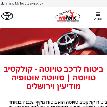
BODY ימין
אפליקציית MyToyota להורדה
תפריט
ביטוח לרכב טויוטה - קולקטיב
טויוטה | טויוטה אוטופיה
מודיעין וירושלים
ביטוח קולקטיב טויוטה הוא ביטוח מקיף שנבנה במיוחד
לרכבי טויוטה ומעניק כיסויים שאין בפוליסה סטנדרטית: