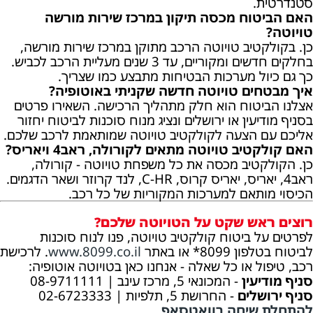
סטנדרטית.
האם הביטוח מכסה תיקון במרכז שירות מורשה
טויוטה?
כן. בקולקטיב טויוטה הרכב מתוקן במרכז שירות מורשה,
בחלקים חדשים ומקוריים, עד 3 שנים מעליית הרכב לכביש.
כך גם כיול מערכות הבטיחות מתבצע כמו שצריך.
איך מבטחים טויוטה חדשה שקניתי באוטופיה?
אצלנו הביטוח הוא חלק מתהליך הרכישה. השאירו פרטים
בסניף מודיעין או ירושלים ונציג מנוח סוכנות לביטוח יחזור
אליכם עם הצעה לקולקטיב טויוטה שמותאמת לרכב שלכם.
האם קולקטיב טויוטה מתאים לקורולה, ראב4 ויאריס?
כן. הקולקטיב מכסה את כל משפחת טויוטה - קורולה,
ראב4, יאריס, יאריס קרוס, C-HR, לנד קרוזר ושאר הדגמים.
הכיסוי מותאם למערכות המקוריות של כל רכב.
רוצים ראש שקט על הטויוטה שלכם?
לפרטים על ביטוח קולקטיב טויוטה, פנו לנוח סוכנות
לביטוח בטלפון 8099* או באתר
www.8099.co.il
. לרכישת
רכב, טיפול או כל שאלה - אנחנו כאן בטויוטה אוטופיה:
סניף מודיעין
- המכונאי 5, מרכז עינב | 08-9711111
סניף ירושלים
- החרושת 5, תלפיות | 02-6723333
להתחלת שיחה בוואטסאפ