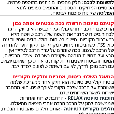
לתשומת לבכם:
חלק מהכיסויים ניתנים בתוספת פרמיה.
הכיסויים המדויקים, הסכומים והתנאים כפופים לתנאי
הפוליסה של נוח סוכנות לביטוח.
קניתם טויוטה חדשה? ככה מבטחים אותה נכון
הרגע שבו הרכב החדש עולה על הכביש הוא בדיוק הרגע
לבחור ביטוח שמדבר את השפה שלו. רכב טויוטה מלא
במערכות מקוריות: חיישני בטיחות, מולטימדיה ושמשות עם
כיול TSS. כשהביטוח מחויב למקורי, גם תיקון הופך להחזרה
של הרכב לעצמו. ככה שומרים על ערך הרכב לטרייד אין
הבא ועל תחושת הנהיגה שקניתם בשבילה. אצלנו הרכישה,
המימון והביטוח יושבים תחת קורת גג אחת, כך שאתם יוצאים
עם רכב מוכן לדרך, לא עם רשימת טלפונים לסדר לבד.
המעגל השלם: ביטוח, אחריות וחלקים מקוריים
ביטוח קולקטיב טויוטה הוא חלק אחד ממערכת שלמה
ששומרת על הרכב שלכם מקורי לאורך שנים. הוא מתחבר
ישירות לשאר השירותים שלנו:
תוכנית טויוטה RELAX
- הרחבת שירות ואחריות
שממשיכה להגן על הרכב הרבה אחרי היציאה מהאולם.
חלפים מקוריים לטויוטה
- אותם חלקים שהביטוח מבטיח,
ישר מהמחסן שלנו.