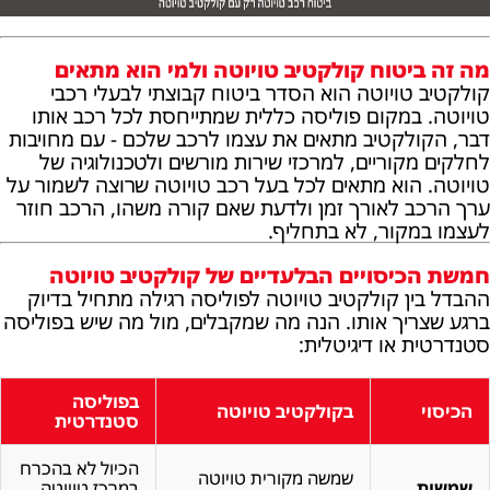
מה זה ביטוח קולקטיב טויוטה ולמי הוא מתאים
קולקטיב טויוטה הוא הסדר ביטוח קבוצתי לבעלי רכבי
טויוטה. במקום פוליסה כללית שמתייחסת לכל רכב אותו
דבר, הקולקטיב מתאים את עצמו לרכב שלכם - עם מחויבות
לחלקים מקוריים, למרכזי שירות מורשים ולטכנולוגיה של
טויוטה. הוא מתאים לכל בעל רכב טויוטה שרוצה לשמור על
ערך הרכב לאורך זמן ולדעת שאם קורה משהו, הרכב חוזר
לעצמו במקור, לא בתחליף.
חמשת הכיסויים הבלעדיים של קולקטיב טויוטה
ההבדל בין קולקטיב טויוטה לפוליסה רגילה מתחיל בדיוק
ברגע שצריך אותו. הנה מה שמקבלים, מול מה שיש בפוליסה
סטנדרטית או דיגיטלית:
בפוליסה
הכיסוי
בקולקטיב טויוטה
סטנדרטית
הכיול לא בהכרח
שמשה מקורית טויוטה
שמשות
במרכז טויוטה