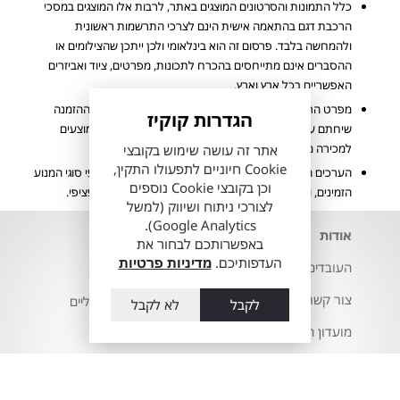
כלל התמונות והסרטונים המוצגים באתר, לרבות אלו המוצגים במסכי
הרכבת דגם בהתאמה אישית הינם לצרכי התרשמות ראשונית
ולהמחשה בלבד. פרסום זה הוא בינלאומי ולכן ייתכן שהצילומים או
ההסברים אינם מתייחסים בהכרח לתכונות, מפרטים, ציוד ואביזרים
האפשריים בכל ארץ וארץ.
מפרט הרכב והאבזור הקובע הינו המפרט שיצורף להסכם ההזמנה
הגדרות קוקיז
שיחתם ע"י הלקוח. ייתכן ולא כל הדגמים ורמות האבזור המוצעים
למכירה מעודכנים ומוצגים באתר החברה.
אתר זה עושה שימוש בקובצי
Cookie חיוניים לתפעולו התקין,
הערכים המוצגים הינם הגבוהים ביותר או הנמוכים ביותר לפי סוגי המנוע
וכן בקובצי Cookie נוספים
הזמינים, ואינם מייצגים בהכרח שילוב מאפיינים של רכב ספציפי.
לצורכי ניתוח ושיווק (למשל
Google Analytics).
אודות
השירותים שלנו
באפשרותכם לבחור את
העדפותיכם.
מדיניות פרטיות
העובדים שלנו
דגמי טויוטה 2026
צור קשר
רכבי טויוטה חשמליים
לקבל
לא לקבל
מועדון הלקוחות
ווי גרירה לטויוטה
הצהרת נגישות
חלפים מקוריים לטויוטה
שלך
מדיניות פרטיות